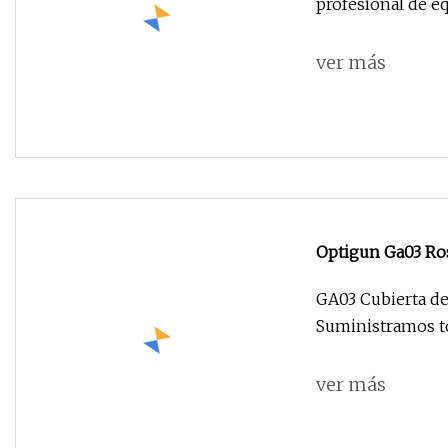
profesional de e
ver más
Optigun Ga03 Ros
en polvo /Alto vo
GA03 Cubierta de
Suministramos to
ver más