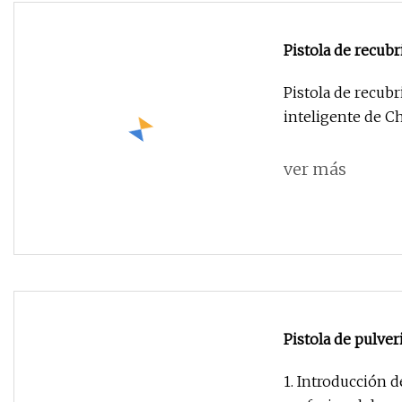
Pistola de recub
inteligente de Ch
Pistola de recub
inteligente de C
ver más
Pistola de pulver
Digitaces de la 
1. Introducción 
marco