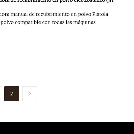
dora de recubrimiento en polvo electrostático (JH
adora manual de recubrimiento en polvo Pistola
 polvo compatible con todas las máquinas
2