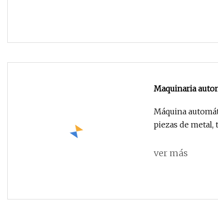
Maquinaria autom
pistola de recub
Máquina automáti
piezas de metal, 
ver más