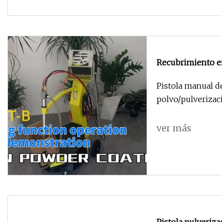
Recubrimiento en
aspersión con pla
Pistola manual d
polvo/pulverizaci
de recubrim
ver más