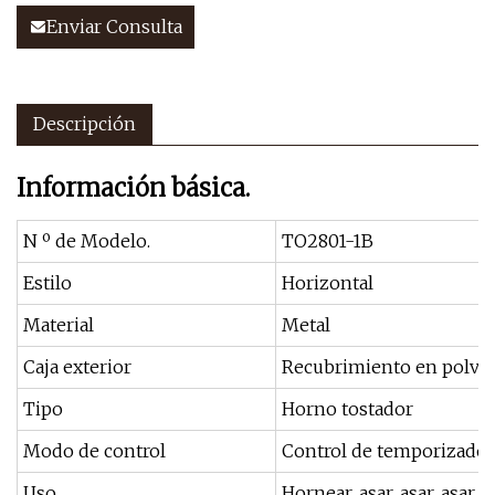
Enviar Consulta
Descripción
Información básica.
N º de Modelo.
TO2801-1B
Estilo
Horizontal
Material
Metal
Caja exterior
Recubrimiento en polvo
Tipo
Horno tostador
Modo de control
Control de temporizado
Uso
Hornear, asar, asar, asar, 