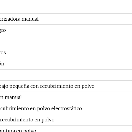
verizadora manual
gro
tos
ón
abajo pequeña con recubrimiento en polvo
ón manual
ecubrimiento en polvo electrostático
 recubrimiento en polvo
pintura en polvo