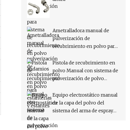
Ametralladora manual de
pulverización de
recubrimiento en polvo para
estanterías y estantes
Pistola de recubrimiento en
polvo Manual con sistema de
pulverización de polvo
electrostático de prueba
Jinhai con tolva de polvo
Equipo electrostático manual
pequeña
de la capa del polvo del
sistema del arma de espray
del polvo