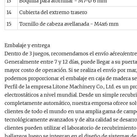
13
Boquilla para atornillar - M7-Ø 6 mm
14
Cubierta del extremo trasero
15
Tornillo de cabeza avellanada - M4x6 mm
Embalaje y entrega
Dentro de 3 juegos, recomendamos el envío aéreo/entr
Generalmente entre 7 y 12 días, puede llegar a su puer
mayor costo de operación. Si se realiza el envío por 
podemos proporcionar el embalaje en caja de madera seg
Perfil de la empresa Litone Machinery Co., Ltd. es un p
electrostáticos a nivel mundial. Desde un simple recu
completamente automático, nuestra empresa ofrece soluc
clientes de todo el mundo en una amplia gama de campos
tecnológicamente avanzados y de alta calidad se desarro
clientes pueden utilizar el laboratorio de recubrimien
hallazgos luego se integran en el diseño de sistemas de