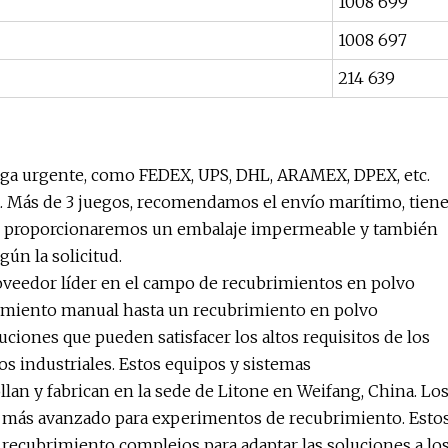
1008 699
1008 697
214 639
ega urgente, como FEDEX, UPS, DHL, ARAMEX, DPEX, etc.
ta. Más de 3 juegos, recomendamos el envío marítimo, tien
mar, proporcionaremos un embalaje impermeable y también
ún la solicitud.
roveedor líder en el campo de recubrimientos en polvo
brimiento manual hasta un recubrimiento en polvo
iones que pueden satisfacer los altos requisitos de los
 industriales. Estos equipos y sistemas
llan y fabrican en la sede de Litone en Weifang, China. Lo
to más avanzado para experimentos de recubrimiento. Esto
 recubrimiento complejos para adaptar las soluciones a lo