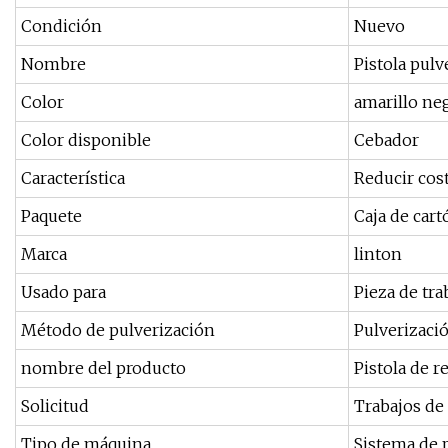
Condición
Nuevo
Nombre
Pistola pul
Color
amarillo ne
Color disponible
Cebador
Característica
Reducir cos
Paquete
Caja de cart
Marca
linton
Usado para
Pieza de tr
Método de pulverización
Pulverizaci
nombre del producto
Pistola de r
Solicitud
Trabajos de
Tipo de máquina
Sistema de 