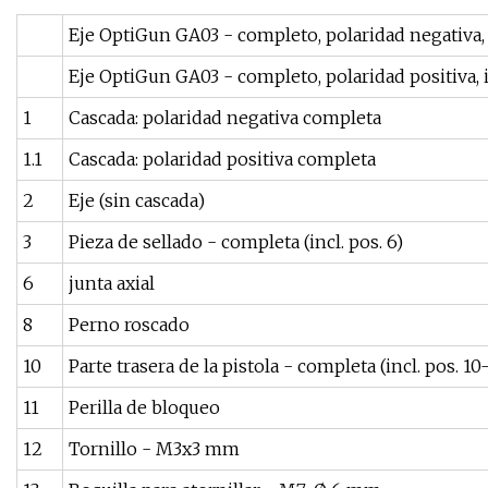
Eje OptiGun GA03 - completo, polaridad negativa, i
Eje OptiGun GA03 - completo, polaridad positiva, in
1
Cascada: polaridad negativa completa
1.1
Cascada: polaridad positiva completa
2
Eje (sin cascada)
3
Pieza de sellado - completa (incl. pos. 6)
6
junta axial
8
Perno roscado
10
Parte trasera de la pistola - completa (incl. pos. 10-
11
Perilla de bloqueo
12
Tornillo - M3x3 mm