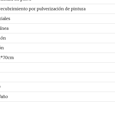
recubrimiento por pulverización de pintura
riales
línea
ión
ón
m*70cm
0
/año