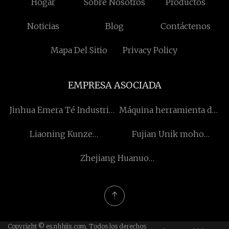
Hogar
Sobre Nosotros
Productos
Noticias
Blog
Contáctenos
Mapa Del Sitio
Privacy Policy
EMPRESA ASOCIADA
Jinhua Emera Té Industria
Máquina herramienta de
Co., Limitado.
precisión Dabai (Jiangsu)
Liaoning Kunze
Fujian Unik moho
Co., Ltd.
Industriales Grupo Co.,
Tecnología Co., Ltd.
Zhejiang Huanuo
Limitado.
Medicina Embalaje Co.,
Limitado.
Copyright © es.nhhjjx.com, Todos los derechos