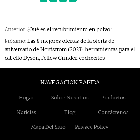
Anterior:
¿Qué es el recubrimiento en polvo?
Próximo:
Las 8 mejores ofertas de la oferta de
aniversario de Nordstrom (2023): herramientas para el
cabello Dyson, Fellow Grinder, cochecitos
NAVEGACION RAPIDA
Hogar
Sobre Nosotros
Productos
Noticias
Blog
Contáctenos
Mapa Del Sitio
Privacy Policy