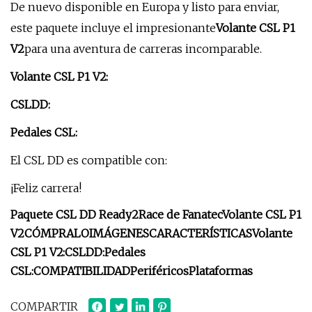
De nuevo disponible en Europa y listo para enviar,
este paquete incluye el impresionante
Volante CSL P1
V2
para una aventura de carreras incomparable.
Volante CSL P1 V2:
CSLDD:
Pedales CSL:
El CSL DD es compatible con:
¡Feliz carrera!
Paquete CSL DD Ready2Race de Fanatec
Volante CSL P1
V2
CÓMPRALO
IMÁGENES
CARACTERÍSTICAS
Volante
CSL P1 V2:
CSLDD:
Pedales
CSL:
COMPATIBILIDAD
Periféricos
Plataformas
COMPARTIR