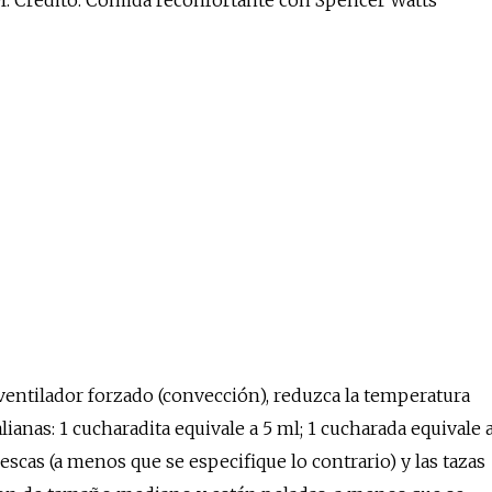
el. Crédito: Comida reconfortante con Spencer Watts
ventilador forzado (convección), reduzca la temperatura
ianas: 1 cucharadita equivale a 5 ml; 1 cucharada equivale 
rescas (a menos que se especifique lo contrario) y las tazas