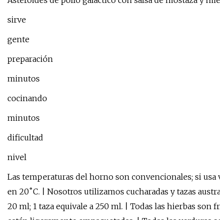
Asteroides de pollo galáctico con salsa de mostaza y mi
sirve
gente
preparación
minutos
cocinando
minutos
dificultad
nivel
Las temperaturas del horno son convencionales; si usa 
en 20˚C. | Nosotros utilizamos cucharadas y tazas austral
20 ml; 1 taza equivale a 250 ml. | Todas las hierbas son f