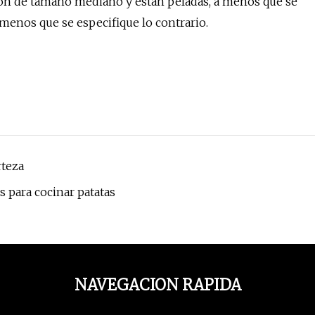
son de tamaño mediano y están peladas, a menos que se
 menos que se especifique lo contrario.
rteza
 para cocinar patatas
NAVEGACION RAPIDA